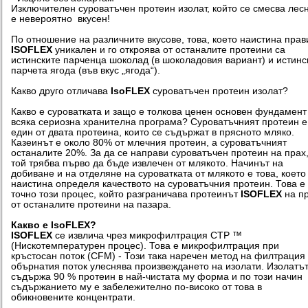
Изключителен суроватъчен протеин изолат, който се смесва лес
е невероятно вкусен!
По отношение на различните вкусове, това, което наистина прав
ISOFLEX
уникален и го откроява от останалите протеини са
истинските парченца шоколад (в шоколадовия вариант) и истинс
парчета ягода (във вкус „ягода“).
Какво друго отличава
IsoFLEX
суроватъчен протеин изолат?
Какво е суроватката и защо е толкова ценен основен фундамент
всяка сериозна хранителна програма? Суроватъчният протеин е
един от двата протеина, които се съдържат в прясното мляко.
Казеинът е около 80% от млечния протеин, а суроватъчният
останалите 20%. За да се направи суроватъчен протеин на прах
той трябва първо да бъде извлечен от млякото. Начинът на
добиване и на отделяне на суроватката от млякото е това, което
наистина определя качеството на суроватъчния протеин. Това е
точно този процес, който разграничава протеинът
ISOFLEX
на п
от останалите протеини на пазара.
Какво е IsoFLEX?
ISOFLEX
се извлича чрез микрофилтрация CTP ™
(Нискотемпературен процес). Това е микрофилтрация при
кръстосан поток (CFM) - Този така наречен метод на филтрация
обърнатия поток улеснява произвеждането на изолати. Изолатъ
съдържа 90 % протеин в най-чистата му форма и по този начин
съдържанието му е забележително по-високо от това в
обикновените концентрати.