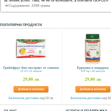
за техния успех. Така, че не се колебайте, а опитайте ISOFLEX!
Съдържание:
2268 грама
ПОПУЛЯРНИ ПРОДУКТИ
Грейпфрут био екстракт от семена
Куркума и мащерка
15 ml x 20 ампули
235 mg х 90 капсули
29,80 лв
29,80 лв
Добави в количка
Добави в количка
Безплатна доставка
над 50 лв
Безплатна доставка
над 50
ЗА НАС
УСЛУГИ И ПОДДРЪЖКА