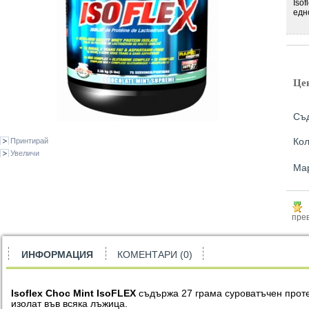
Iso
едн
Це
Съд
Кол
Принтирай
Увеличи
Ма
прев
ИНФОРМАЦИЯ
КОМЕНТАРИ (0)
Isoflex Choc Mint IsoFLEX
съдържа 27 грама суроватъчен прот
изолат във всяка лъжица.