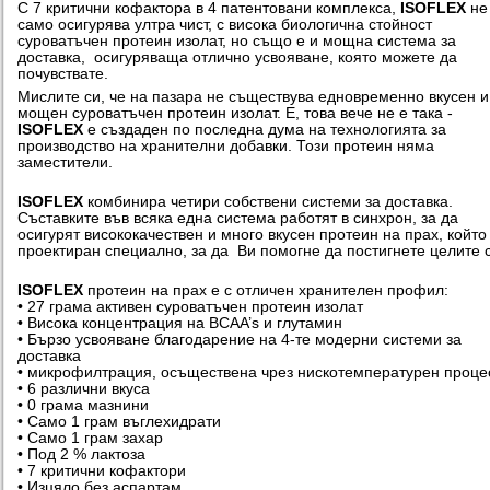
С 7 критични кофактора в 4 патентовани комплекса,
ISOFLEX
не
само осигурява ултра чист, с висока биологична стойност
суроватъчен протеин изолат, но също е и мощна система за
доставка, осигуряваща отлично усвояване, която можете да
почувствате.
Мислите си, че на пазара не съществува едновременно вкусен и
мощен суроватъчен протеин изолат. Е, това вече не е така -
ISOFLEX
е създаден по последна дума на технологията за
производство на хранителни добавки. Този протеин няма
заместители.
ISOFLEX
комбинира четири собствени системи за доставка.
Съставките във всяка една система работят в синхрон, за да
осигурят висококачествен и много вкусен протеин на прах, който
проектиран специално, за да Ви помогне да постигнете целите с
ISOFLEX
протеин на прах е с отличен хранителен профил:
• 27 грама активен суроватъчен протеин изолат
• Висока концентрация на BCAA’s и глутамин
• Бързо усвояване благодарение на 4-те модерни системи за
доставка
• микрофилтрация, осъществена чрез нискотемпературен проце
• 6 различни вкуса
• 0 грама мазнини
• Само 1 грам въглехидрати
• Само 1 грам захар
• Под 2 % лактоза
• 7 критични кофактори
• Изцяло без аспартам