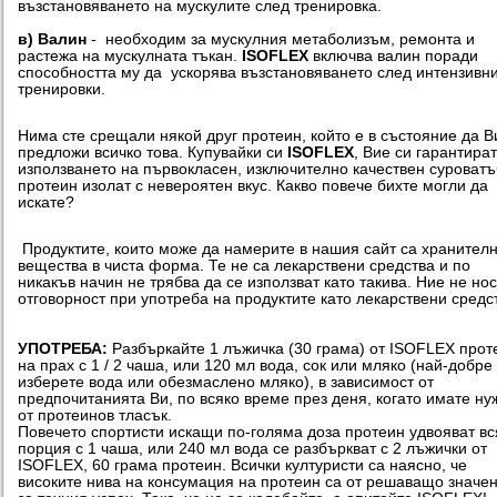
възстановяването на мускулите след тренировка.
в) Валин
- необходим за мускулния метаболизъм, ремонта и
растежа на мускулната тъкан.
ISOFLEX
включва валин поради
способността му да ускорява възстановяването след интензивн
тренировки.
Нима сте срещали някой друг протеин, който е в състояние да В
предложи всичко това. Купувайки си
ISOFLEX
, Вие си гарантира
използването на първокласен, изключително качествен суроват
протеин изолат с невероятен вкус. Какво повече бихте могли да
искате?
Продуктите, които може да намерите в нашия сайт са хранител
вещества в чиста форма. Те не са лекарствени средства и по
никакъв начин не трябва да се използват като такива. Ние не но
отговорност при употреба на продуктите като лекарствени средс
УПОТРЕБА:
Разбъркайте 1 лъжичка (30 грама) от ISOFLEX прот
на прах с 1 / 2 чаша, или 120 мл вода, сок или мляко (най-добре
изберете вода или обезмаслено мляко), в зависимост от
предпочитанията Ви, по всяко време през деня, когато имате ну
от протеинов тласък.
Повечето спортисти искащи по-голяма доза протеин удвояват вс
порция с 1 чаша, или 240 мл вода се разбъркват с 2 лъжички от
ISOFLEX, 60 грама протеин. Всички културисти са наясно, че
високите нива на консумация на протеин са от решаващо значе