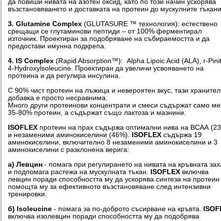
да повиши нивата на азотен оксид, като по този начин ускорява
възстановяването и доставката на протеин до мускулните тъкани
3. Glutamine Complex
(GLUTASURE ™ технология): естествено
срещащи се глутаминови пептиди – от 100% ферментирал
източник. Проектиран за подобряване на събираемостта и да
предостави имунна подкрепа.
4.
IS Complex
(Rapid Absorption™): Alpha Lipoic Acid (ALA), г-Pinit
4-Hydroxylsoleucine. Проектиран да увеличи усвояването на
протеина и да регулира инсулина.
С 90% чист протеин на лъжица и невероятен вкус, тази храните
добавка е просто несравнима.
Много други протеинови концентрати и смеси съдържат само м
35-80% протеин, а съдържат също лактоза и мазнини.
ISOFLEX
протеин на прах съдържа оптимални нива на ВСАА (2
и незаменими аминокиселини (46%).
ISOFLEX
съдържа 19
аминокиселини, включително 8 незаменими аминокиселини и 3
аминокиселини с разклонена верига:
а) Левцин
- помага при регулирането на нивата на кръвната зах
и подпомага растежа на мускулната тъкан.
ISOFLEX
включва
левцин поради способността му да ускорява синтеза на протеин
помощта му за ефективното възстановяване след интензивни
тренировки.
б) Isoleucine
- помага за по-доброто съсирване на кръвта.
ISOF
включва изолевцин поради способността му да подобрява