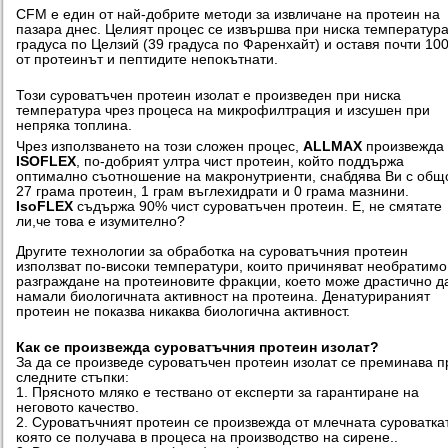
CFM е един от най-добрите методи за извличане на протеин на
пазара днес. Целият процес се извършва при ниска температура
градуса по Целзий (39 градуса по Фаренхайт) и оставя почти 10
от протеинът и пептидите непокътнати.
Този суроватъчен протеин изолат е произведен при ниска
температура чрез процеса на микрофилтрация и изсушен при
непряка топлина.
Чрез използването на този сложен процес,
ALLMAX
произвежда
ISOFLEX
, по-добрият ултра чист протеин, който поддържа
оптимално съотношение на макронутриенти, снабдява Ви с общ
27 грама протеин, 1 грам въглехидрати и 0 грама мазнини.
IsoFLEX
съдържа 90% чист суроватъчен протеин. Е, не смятате
ли,че това е изумително?
Другите технологии за обработка на суроватъчния протеин
използват по-високи температури, които причиняват необратимо
разграждане на протеиновите фракции, което може драстично д
намали биологичната активност на протеина. Денатурираният
протеин не показва никаква биологична активност.
Как се произвежда суроватъчния протеин изолат?
За да се произведе суроватъчен протеин изолат се преминава п
следните стъпки:
1. Прясното мляко е тествано от експерти за гарантиране на
неговото качество.
2. Суроватъчният протеин се произвежда от млечната суроватка
която се получава в процеса на производство на сирене..