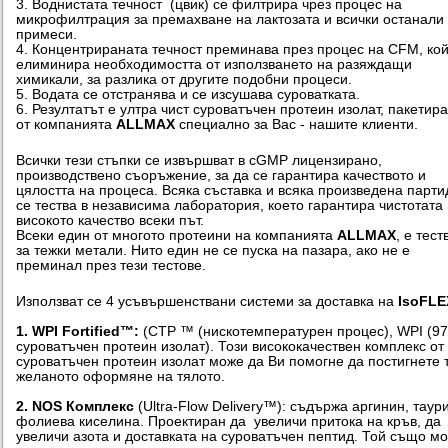
3. Воднистата течност (цвик) се филтрира чрез процес на
микрофилтрация за премахване на лактозата и всички останали
примеси.
4. Концентрираната течност преминава през процес на CFM, ко
елиминира необходимостта от използването на разяждащи
химикали, за разлика от другите подобни процеси.
5. Водата се отстранява и се изсушава суроватката.
6. Резултатът е ултра чист суроватъчен протеин изолат, пакетир
от компанията
ALLMAX
специално за Вас - нашите клиенти.
Всички тези стъпки се извършват в cGMP лицензирано,
производствено съоръжение, за да се гарантира качеството и
цялостта на процеса. Всяка съставка и всяка произведена парти
се тества в независима лаборатория, което гарантира чистотата
високото качество всеки път.
Всеки един от многото протеини на компанията
ALLMAX
, е тест
за тежки метали. Нито един не се пуска на пазара, ако не е
преминал през тези тестове.
Използват се 4 усъвършенствани системи за доставка на
IsoFLE
1.
WPI Fortified™:
(CTP ™ (нискотемпературен процес), WPI (9
суроватъчен протеин изолат). Този висококачествен комплекс от
суроватъчен протеин изолат може да Ви помогне да постигнете 
желаното оформяне на тялото.
2. NOS Комплекс
(Ultra-Flow Delivery™): съдържа аргинин, таур
фолиева киселина. Проектиран да увеличи притока на кръв, да
увеличи азота и доставката на суроватъчен пептид. Той също м