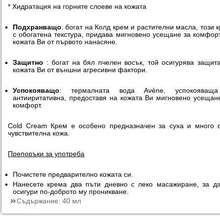
* Хидратация на горните слоеве на кожата
Подхранващо
: богат на Колд крем и растителни масла, този 
с обогатена текстура, придава мигновено усещане за комфор
кожата Ви от първото нанасяне.
Защитно
: богат на бял пчелен восък, той осигурява защит
кожата Ви от външни агресивни фактори.
Успокояващо
: термалната вода Avène, успокояващ
антииритативна, предоставя на кожата Ви мигновено усещан
комфорт.
Cold Cream Крем е особено предназначен за суха и много 
чувствителна кожа.
Препоръки за употреба
Почистете предварително кожата си.
Нанесете крема два пъти дневно с леко масажиране, за д
осигури по-доброто му проникване.
Съдържание:
40 мл