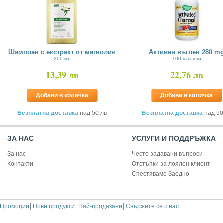
Шампоан с екстракт от магнолия
Активен въглен 280 m
200 мл
100 капсули
13,39 лв
22,76 лв
Добави в количка
Добави в количка
Безплатна доставка
над 50 лв
Безплатна доставка
над 50
ЗА НАС
УСЛУГИ И ПОДДРЪЖКА
За нас
Често задавани въпроси
Контакти
Отстъпки за лоялен клиент
Спестяваме Заедно
Промоции
Нови продукти
Най-продавани
Свържете се с нас