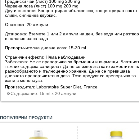
Градински чай (лист) 100 mg 200 mg
Червена лоза (лист) 100 mg 200 mg
Други съставки: Концентриран ябълков сок, концентриран сок от
сливи, силициев двуокис.
Опаковка: 20 ампули
Дозировка: Вземете 1 или 2 ампули на ден, без вода или разтво
в половин чаша вода.
Препоръчителна дневна доза: 15-30 ml
Странични ефекти: Няма наблюдавани
Забележка: Не се препоръчва за бременни и кърмещи. Блатния
тъжник съдържа салицилат. Да не се използва като заместител н
разнообразното и пълноценно хранене. Да не се превишава
дневната препоръчителна доза. Този продукт се препоръчва за
жени в менопауза.
Производител: Laboratoire Super Diet, France
Съдържание:
15 ml x 20 ампули
ПОПУЛЯРНИ ПРОДУКТИ