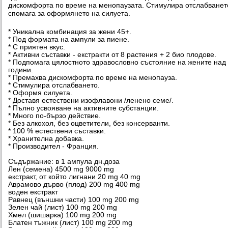
дискомфорта по време на менопаузата. Стимулира отслабванет
спомага за оформянето на силуета.
* Уникална комбинация за жени 45+.
* Под формата на ампули за пиене.
* С приятен вкус.
* Активни съставки - екстракти от 8 растения + 2 био плодове.
* Подпомага цялостното здравословно състояние на жените над
години.
* Премахва дискомфорта по време на менопауза.
* Стимулира отслабването.
* Оформя силуета.
* Доставя естествени изофлавони /ленено семе/.
* Пълно усвояване на активните субстанции.
* Много по-бързо действие.
* Без алкохол, без оцветители, без консерванти.
* 100 % естествени съставки.
* Хранителна добавка.
* Производител - Франция.
Съдържание: в 1 ампула дн.доза
Лен (семена) 4500 mg 9000 mg
екстракт, от който лигнани 20 mg 40 mg
Аврамово дърво (плод) 200 mg 400 mg
воден екстракт
Равнец (външни части) 100 mg 200 mg
Зелен чай (лист) 100 mg 200 mg
Хмел (шишарка) 100 mg 200 mg
Блатен тъжник (лист) 100 mg 200 mg