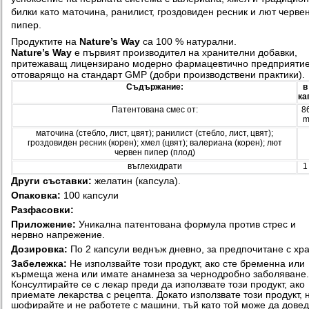
билки като маточина, ранилист, гроздовиден ресник и лют черве
пипер.
Продуктите на
Nature’s Way
са 100 % натурални.
Nature’s Way
e първият производител на хранителни добавки,
притежаващ лицензирано модерно фармацевтично предприятие
отговарящо на стандарт GMP (добри производствени практики).
Съдържание:
в
ка
Патентована смес от:
8
m
маточина (стебло, лист, цвят); ранилист (стебло, лист, цвят);
гроздовиден ресник (корен); хмел (цвят); валериана (корен); лют
червен пипер (плод)
въглехидрати
1
Други съставки:
желатин (капсула).
Опаковка:
100 капсули
Разфасовки:
Приложение:
Уникална патентована формула против стрес и
нервно напрежение.
Дозировка:
По 2 капсули веднъж дневно, за предпочитане с хр
Забележка:
Не използвайте този продукт, ако сте бременна или
кърмеща жена или имате анамнеза за чернодробно заболяване.
Консултирайте се с лекар преди да използвате този продукт, ако
приемате лекарства с рецепта. Докато използвате този продукт, 
шофирайте и не работете с машини, тъй като той може да дове