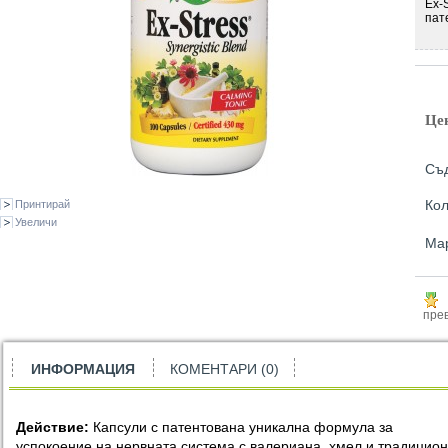
Ex-
пат
Це
Съд
Кол
Принтирай
Увеличи
Ма
прев
ИНФОРМАЦИЯ
КОМЕНТАРИ (0)
Действие:
Капсули с патентована уникална формула за
успокоение на нервната система с валериана, хмел и традицио