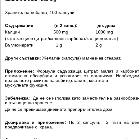
Хранителна добавка, 100 капсули
Съдържание
(в
2
капс.):
дн. доза
Калций 500 mg 1000 mg
(като калциев цитрат/калциев карбонат/калциев малат)
Въглехидрати 1 g 2 g
Други съставки
: Желатин (капсула) магнезиев стеарат.
Приложение:
Формула съдържаща цитрат, малат и карбонат
оптимална абсорбция и усвоямост от организма. Наобходи
правилното развитие на зъбите,ставите, костите и
мускулната функция.
Забележка
: Да не се използва като заместител на разнообраз
и пълноценно хранене.
Да не се превишава дневната препоръчителна доза.
Дозировка и приложение:
По 2 капсули, 2 пъти на ден
предпочитане с храна.