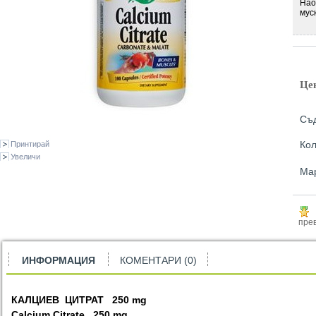
Нао
мус
Це
Съд
Кол
Принтирай
Увеличи
Ма
прев
ИНФОРМАЦИЯ
КОМЕНТАРИ (0)
КАЛЦИЕВ
ЦИТРАТ
250 mg
Calcium Citrate 250 mg