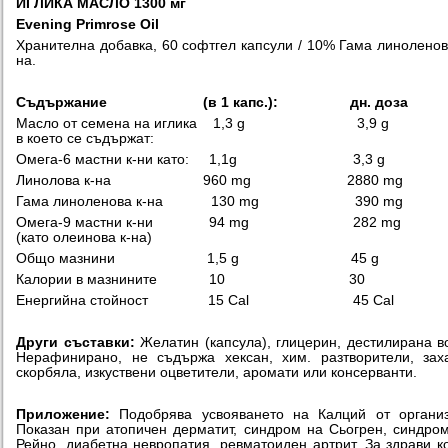
ИГЛИКА МАСЛО
1300
мг
Evening Primrose Oil
Хранителна добавка, 60 софтгел капсули / 10% Гама линоленов
на.
Съдържание (в 1 капс.):
дн
.
доза
Масло от семена на иглика 1,3 g 3,9 g
в което се съдържат:
Омега-6 мастни к-ни като: 1,1g 3,3 g
Линолова к-на 960 mg 2880 mg
Гама линоленова к-на 130 mg 390 mg
Омега-9 мастни к-ни 94 mg 282 mg
(като олеинова к-на)
Общо мазнини 1,5 g 45 g
Калории в мазнините 10 30
Енергийна стойност 15 Cal 45 Cal
Други съставки:
Желатин (капсула), глицерин, дестилирана в
Нерафинирано, не съдържа хексан, хим. разтворители, зах
скорбяла, изкуствени оцветители, аромати или консерванти.
Приложение:
Подобрява усвояването на Калций от органи
Показан при атопичен дерматит, синдром на Сьогрен, синдро
Рейно, диабетна невропатия, ревматоиден артрит. За здрави к