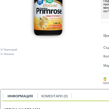
Под
про
мен
на 
Це
Съд
Принтирай
Увеличи
Кол
Ма
прев
ИНФОРМАЦИЯ
КОМЕНТАРИ (0)